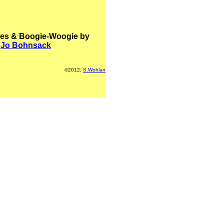
ues & Boogie-Woogie by
Jo Bohnsack
©2012,
S.Wohlan