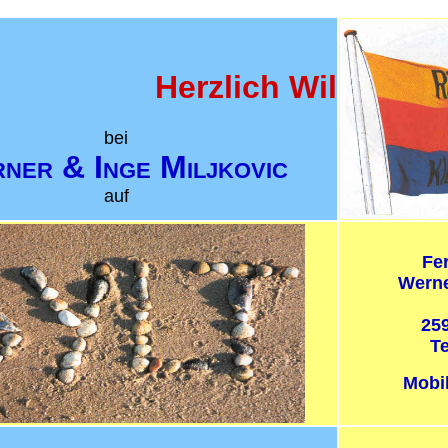
Herzlich Willkommen
bei
ner & Inge Miljkovic
auf
Fe
Werne
25
Te
Mobil