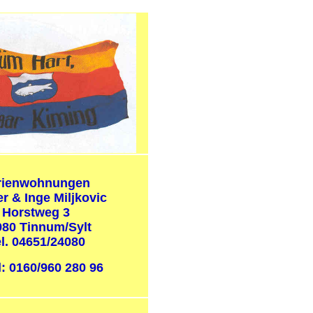
 ...
rienwohnungen
r & Inge Miljkovic
Horstweg 3
980 Tinnum/Sylt
l. 04651/24080
: 0160/960 280 96